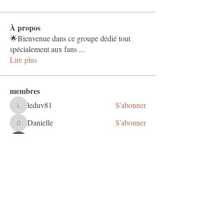
À propos
🌟Bienvenue dans ce groupe dédié tout
spécialement aux fans
...
Lire plus
membres
leduv81
S'abonner
leduv81
Danielle
S'abonner
Danielle
Orianne Corman
S'abonner
carineflutte
S'abonner
carineflutte
Fanny Champion
S'abonner
Voir tous les membres (27)