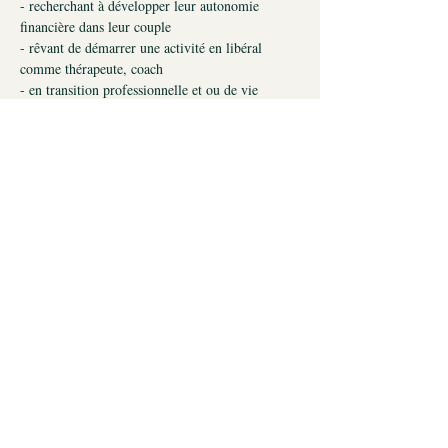
- recherchant à développer leur autonomie 
financière dans leur couple
- rêvant de démarrer une activité en libéral 
comme thérapeute, coach
- en transition professionnelle et ou de vie 
(retraite, chômage,...)
- ayant un rêve plus grand qu'elles
Afficher plus
Orianne Corman © 2025
ACCUEIL
AGENDA
EXPÉRIMENTER
SE FAIRE COACHER
SE FORMER
SE FAIRE SUPERVISER
BLOG
CGV
CONTACT