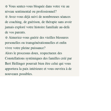
❇️ Vous sentez-vous bloquée dans votre vie au 
niveau sentimental ou professionnel?
❇️ Avez-vous déjà suivi de nombreuses séances 
de coaching, de guérison, de thérapie sans avoir 
jamais exploré votre histoire familiale au-delà 
de vos parents.
❇️ Aimeriez-vous guérir des vieilles blessures 
personelles ou transgénérationnelles et enfin 
vivre votre pleine puissance?
Alors le processus doux, respectueux des 
Constellations systémiques des familles créé par 
Bert Hellinger pourrait bien être celui qui vous 
apportera la paix intérieure et vous ouvrira à de 
nouveaux possibles.
Lors de cette soirée de 1 heure
et demie à 2h,
vous aurez l'occasion de participer à un 
processus de libération émotionnelle 
transgénérationnelle et systémique qui vous 
permettra de trouver ou de retrouver :
✅ l'équilibre émotionnel