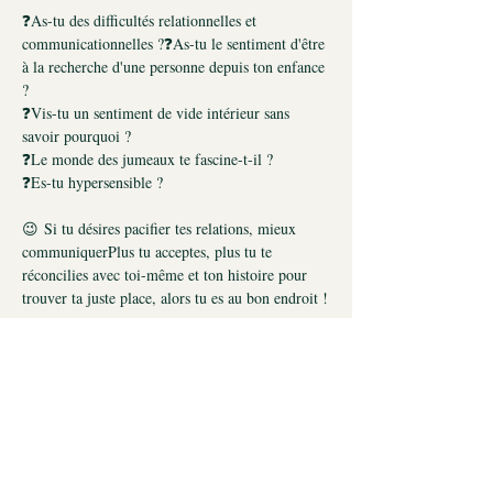
❓As-tu des difficultés relationnelles et 
communicationnelles ?❓As-tu le sentiment d'être 
à la recherche d'une personne depuis ton enfance 
? 
❓Vis-tu un sentiment de vide intérieur sans 
savoir pourquoi ? 
❓Le monde des jumeaux te fascine-t-il ? 
❓Es-tu hypersensible ? 
😉 Si tu désires pacifier tes relations, mieux 
communiquerPlus tu acceptes, plus tu te 
réconcilies avec toi-même et ton histoire pour 
trouver ta juste place, alors tu es au bon endroit !
👏 Bienvenue à toi chère femme et cher homme 
en recherche de celui qui t' a toujours manqué 
consciemment ou inconsciemment .👉 Lors de 
ce webinaire tu découvriras:
Read More >