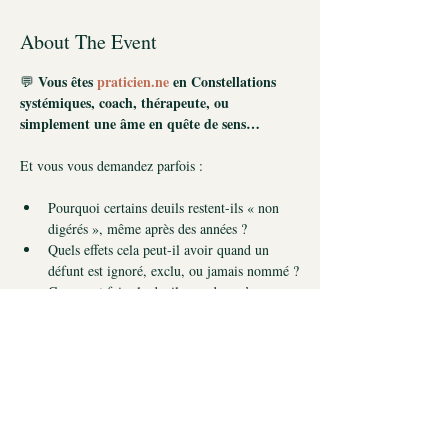
About The Event
Vous êtes 
praticien.ne
 en Constellations 
💬 
systémiques, coach, thérapeute, ou 
simplement une âme en quête de sens…
Et vous vous demandez parfois :
Pourquoi certains deuils restent-ils « non 
digérés », même après des années ?
Quels effets cela peut-il avoir quand un 
défunt est ignoré, exclu, ou jamais nommé ?
Comment faire le deuil quand on n’a pas pu 
dire au revoir ?
Quelle est la juste place des enfants morts-
nés, des fausses couches ou des avortements 
?
Read More >