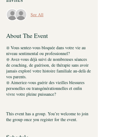
See All
About The Event
❇️ Vous sentez-vous bloquée dans votre vie au
niveau sentimental ou professionnel?
❇️ Avez-vous déjà suivi de nombreuses séances
de coaching, de guérison, de thérapie sans avoir
jamais exploré votre histoire familiale au-delà de
vos parents.
❇️ Aimeriez-vous guérir des vieilles blessures
personelles ou transgénérationnelles et enfin
vivre votre pleine puissance?
Alors le processus doux, respectueux des
Constellations systémiques des familles créé par
This event has a group. You’re welcome to join
Bert Hellinger pourrait bien être celui qui vous
the group once you register for the event.
apportera la paix intérieure et vous ouvrira à de
nouveaux possibles.