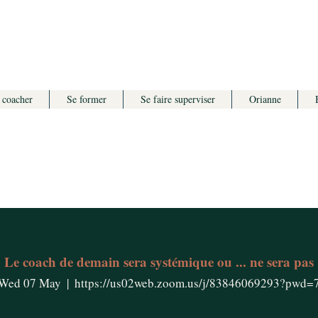
 coacher
Se former
Se faire superviser
Orianne
Le coach de demain sera systémique ou ... ne sera pas
Wed 07 May
  |  
https://us02web.zoom.us/j/83846069293?pwd=