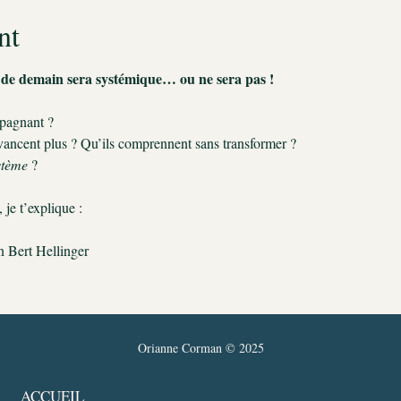
nt
 de demain sera systémique… ou ne sera pas !
mpagnant ?
avancent plus ? Qu’ils comprennent sans transformer ?
stème
 ?
 je t’explique :
n Bert Hellinger
Orianne Corman © 2025
ACCUEIL