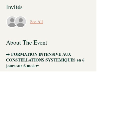
Invités
See All
About The Event
FORMATION INTENSIVE AUX
➡️
CONSTELLATIONS SYSTEMIQUES en 6
jours sur 6 mo
is⬅️
POUR QUI ?
👉🏼
Thérapeutes, énergéticien.nes, coachs,
psychologues, psychanalystes, accompagnant.e.s
des personnes en souffrance émotionnelle
POUR QUOI?
👉🏼
L'outil systémique et tout spécialement les
CONSTELLATIONS SYSTEMIQUES des
FAMILLES est un VRAI PLUS dans
Orianne Corman © 2025
l'accompagnement psycho-émotionnel car il