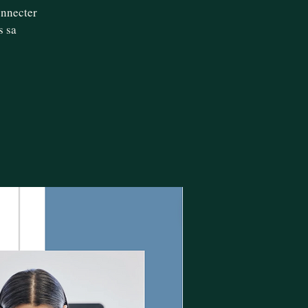
onnecter
s sa