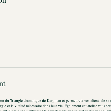
nt
tion du Triangle dramatique de Karpman et permettre à vos clients de se 
nergie et la vitalité nécessaire dans leur vie. Egalement cet atelier vous 
n-out, Bore-out ou subissant le harcèlement que ce soit professionnell