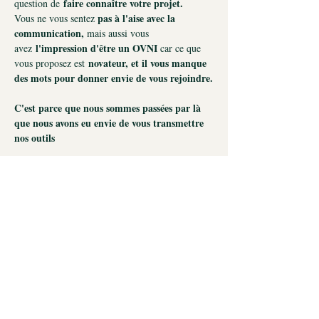
 faire connaître votre projet.
question de
pas à l'aise avec la 
Vous ne vous sentez 
communication, 
mais aussi vous 
 l'impression d'être un OVNI 
avez
car ce que 
 novateur, et il vous manque 
vous proposez est
des mots pour donner envie de vous rejoindre.
C'est parce que nous sommes passées par là 
que nous avons eu envie de vous transmettre 
nos outils 
POURQUOI REJOINDRE CET ATELIER?
Cet atelier vous permettra:
Read More >
Orianne Corman © 2025
ACCUEIL