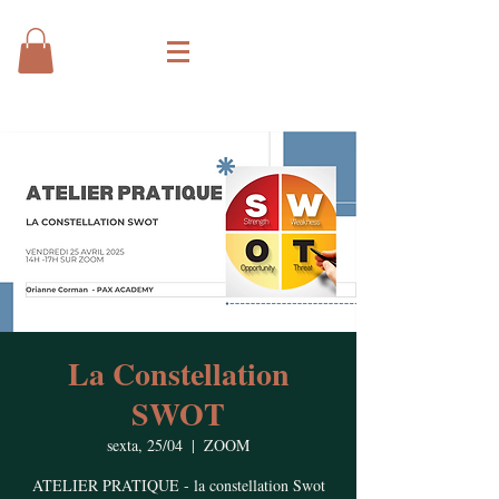
La Constellation
SWOT
sexta, 25/04
  |  
ZOOM
ATELIER PRATIQUE - la constellation Swot