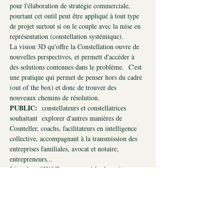
pour l'élaboration de stratégie commerciale, 
pourtant cet outil peut être appliqué à tout type 
de projet surtout si on le couple avec la mise en 
représentation (constellation systémique).
La vision 3D qu'offre la Constellation ouvre de 
nouvelles perspectives, et permett d'accéder à 
des solutions contenues dans le problème.  C'est 
une pratique qui permet de penser hors du cadre 
(out of the box) et donc de trouver des 
nouveaux chemins de résolution.
PUBLIC: 
 constellateurs et constellatrices 
souhaitant  explorer d'autres manières de 
Cosnteller, coachs, facilitateurs en intelligence 
collective, accompagnant à la transmission des 
entreprises familiales, avocat et notaire, 
entrepreneurs...
L'analyse SWOT est une méthode puissante
pour explorer la situation actuelle d'une 
entreprise ou d'un projet en identifiant les 
éléments positifs et négatifs, mais 
malheureusement un peu désuète. 