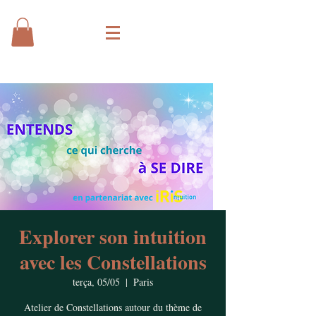
Explorer son intuition
avec les Constellations
terça, 05/05
  |  
Paris
Atelier de Constellations autour du thème de