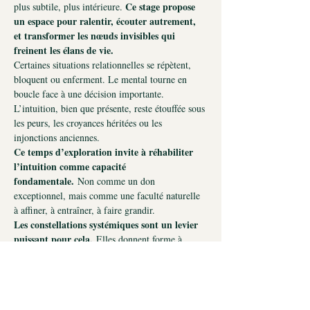
Ce stage propose 
plus subtile, plus intérieure. 
un espace pour ralentir, écouter autrement, 
et transformer les nœuds invisibles qui 
freinent les élans de vie.
Certaines situations relationnelles se répètent, 
bloquent ou enferment. Le mental tourne en 
boucle face à une décision importante. 
L’intuition, bien que présente, reste étouffée sous 
les peurs, les croyances héritées ou les 
injonctions anciennes.
Ce temps d’exploration invite à réhabiliter 
l’intuition comme capacité 
fondamentale.
 Non comme un don 
exceptionnel, mais comme une faculté naturelle 
à affiner, à entraîner, à faire grandir.
Les constellations systémiques sont un levier 
puissant pour cela.
 Elles donnent forme à 
l’invisible, révèlent les dynamiques à l’œuvre, et 
permettent à l’intuition de retrouver sa place, 
claire et vivante. En…