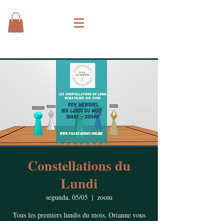
Constellations du
Lundi
segunda, 05/05
  |  
zoom
Tous les premiers lundis du mois, Orianne vous