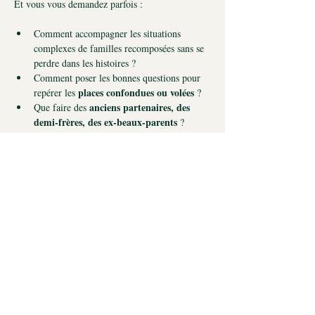
Et vous vous demandez parfois :
Comment accompagner les situations 
complexes de familles recomposées sans se 
perdre dans les histoires ?
Comment poser les bonnes questions pour 
places confondues ou volées
repérer les 
 ?
anciens partenaires, des 
Que faire des 
demi-frères, des ex-beaux-parents
 ?
loyautés 
Comment prendre soin des 
silencieuses des enfants
 envers les figures 
du passé ?
Read More >
Orianne Corman © 2025
ACCUEIL
AGENDA
EXPÉRIMENTER