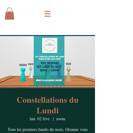
Constellations du
Lundi
lun. 02 févr.
  |  
zoom
Tous les premiers lundis du mois, Orianne vous