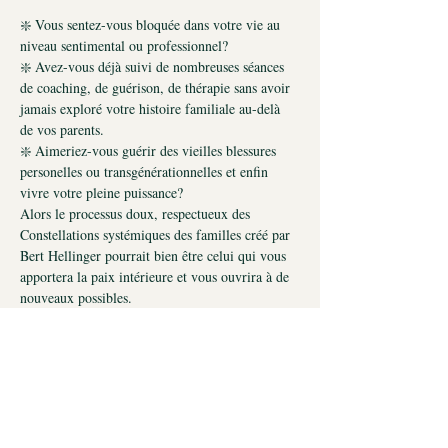
❇️ Vous sentez-vous bloquée dans votre vie au 
niveau sentimental ou professionnel?
❇️ Avez-vous déjà suivi de nombreuses séances 
de coaching, de guérison, de thérapie sans avoir 
jamais exploré votre histoire familiale au-delà 
de vos parents.
❇️ Aimeriez-vous guérir des vieilles blessures 
personelles ou transgénérationnelles et enfin 
vivre votre pleine puissance?
Alors le processus doux, respectueux des 
Constellations systémiques des familles créé par 
Bert Hellinger pourrait bien être celui qui vous 
apportera la paix intérieure et vous ouvrira à de 
nouveaux possibles.
Lors de cette soirée de 1 heure
et demie à 2h,
vous aurez l'occasion de participer à un 
processus de libération émotionnelle 
transgénérationnelle et systémique qui vous 
permettra de trouver ou de retrouver :
✅ l'équilibre émotionnel